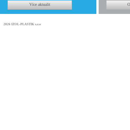
Více aktualit
O
2026 IZOL-PLASTIK s.r.o